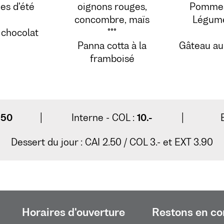
es d'été
oignons rouges,
Pommes
concombre, maïs
Légume
chocolat
°°°
Panna cotta à la
Gâteau au
framboisé
.50
|
Interne - COL :
10.-
|
Dessert du jour : CAI 2.50 / COL 3.- et EXT 3.90
Horaires d'ouverture
Restons en co