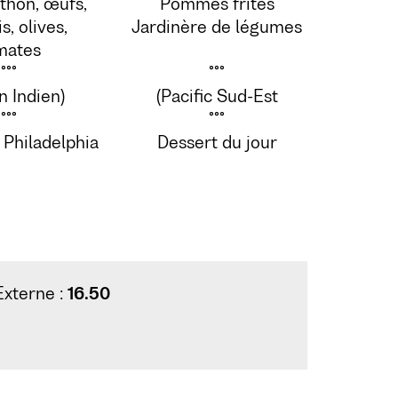
 thon, œufs,
Pommes frites
s, olives,
Jardinère de légumes
mates
°°°
°°°
n Indien)
(Pacific Sud-Est
°°°
°°°
 Philadelphia
Dessert du jour
Externe :
16.50