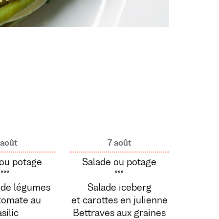
 août
7 août
 ou potage
Salade ou potage
°°°
°°°
 de légumes
Salade iceberg
tomate au
et carottes en julienne
silic
Bettraves aux graines