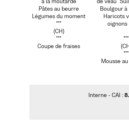
à la moutarde
de veau "Suis
Pâtes au beurre
Boulgour à 
Légumes du moment
Haricots v
°°°
oignons 
(CH)
°°°
°°°
Coupe de fraises
(CH
°°°
Mousse au 
Interne - CAI :
8