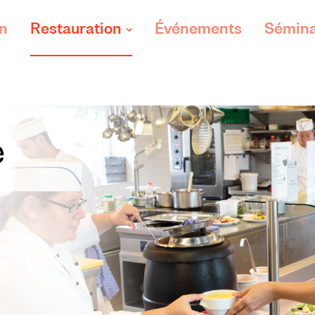
on
Restauration
Événements
Sémina
e