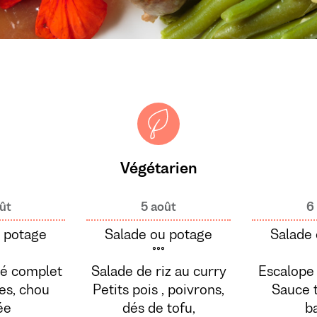
Végétarien
ût
5 août
6
 potage
Salade ou potage
Salade
°°°
lé complet
Salade de riz au curry
Escalope
es, chou
Petits pois , poivrons,
Sauce 
ée
dés de tofu,
ba