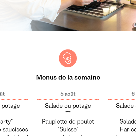
Menus de la semaine
ût
5 août
6
 potage
Salade ou potage
Salade
°°°
arty"
Paupiette de poulet
Salad
 saucisses
"Suisse"
Harico