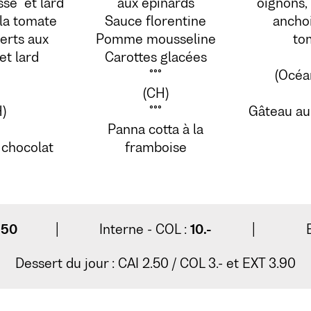
se" et lard
aux épinards
oignons,
la tomate
Sauce florentine
anchoi
erts aux
Pomme mousseline
to
et lard
Carottes glacées
°°°
(Océa
(CH)
)
°°°
Gâteau au
Panna cotta à la
chocolat
framboise
.50
|
Interne - COL :
10.-
|
Dessert du jour : CAI 2.50 / COL 3.- et EXT 3.90