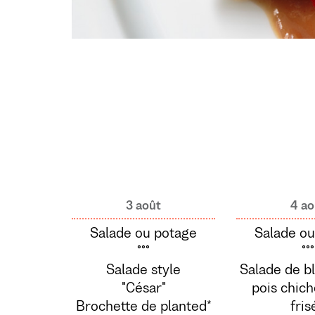
3 août
4 ao
Salade ou potage
Salade ou
°°°
°°°
Salade style
Salade de b
"César"
pois chich
Brochette de planted*
fris