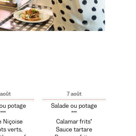
 août
7 août
 ou potage
Salade ou potage
°°°
°°°
e Niçoise
Calamar frits*
ts verts,
Sauce tartare